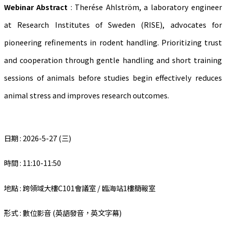
Webinar Abstract
:
Therése Ahlström, a laboratory engineer
at
Research Institutes of Sweden (
RISE), advocates for
pioneering refinements in rodent handling.
Prioritizing
trust
and cooperation through gentle handling and short training
sessions of animals before studies begin effectively reduces
animal stress and improves
research outcomes.
日期 : 2026-5-27 (三)
時間 : 11:10-11:50
地點 : 跨領域大樓C101會議室
/ 臨海站1樓簡報室
形式 : 數位影音 (英語發音，英文字幕)