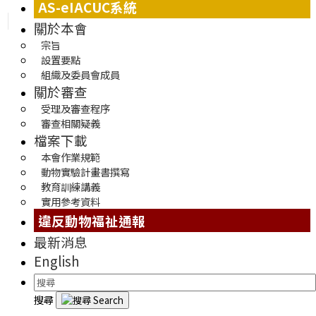
AS-eIACUC系統
關於本會
宗旨
設置要點
組織及委員會成員
關於審查
受理及審查程序
審查相關疑義
檔案下載
本會作業規範
動物實驗計畫書撰寫
教育訓練講義
實用參考資料
違反動物福祉通報
最新消息
English
搜尋