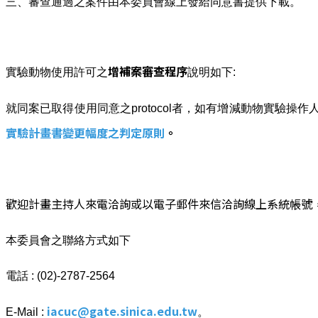
三、審查通過之案件由本委員會線上發給同意書提供下載。
增補案審查程序
實驗動物使用許可之
說明如下:
就同案已取得使用同意之protocol者，如有增減動物實
實驗計畫書變更幅度之判定原則
。
歡迎計畫主持人來電洽詢或以電子郵件來信洽詢線上系統帳號
本委員會之聯絡方式如下
電話 : (02)-2787-2564
iacuc@gate.sinica.edu.tw
E-Mail :
。